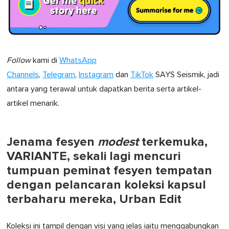
Follow
kami di
WhatsApp
Channels
,
Telegram
,
Instagram
dan
TikTok
SAYS Seismik, jadi
antara yang terawal untuk dapatkan berita serta artikel-
artikel menarik.
Jenama fesyen
modest
terkemuka,
VARIANTE, sekali lagi mencuri
tumpuan peminat fesyen tempatan
dengan pelancaran koleksi kapsul
terbaharu mereka, Urban Edit
Koleksi ini tampil dengan visi yang jelas iaitu menggabungkan