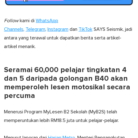
Follow
kami di
WhatsApp
Channels
,
Telegram
,
Instagram
dan
TikTok
SAYS Seismik, jadi
antara yang terawal untuk dapatkan berita serta artikel-
artikel menarik.
Seramai 60,000 pelajar tingkatan 4
dan 5 daripada golongan B40 akan
memperoleh lesen motosikal secara
percuma
Menerusi Program MyLesen B2 Sekolah (MyB2S) telah
memperuntukan lebih RM18.5 juta untuk pelajar-pelajar.
Menurut laporan dari
Harian Metro
, Menteri Pengangkutan,