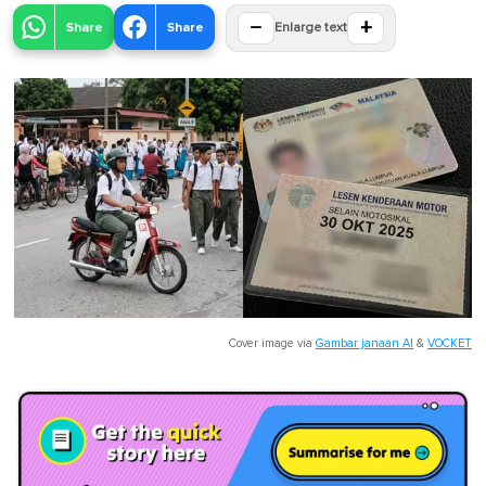
−
+
Share
Share
Enlarge text
Cover image via
Gambar janaan AI
&
VOCKET