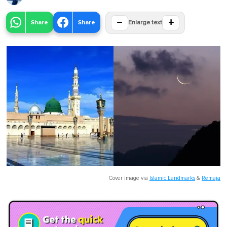
−
+
Share
Share
Enlarge text
Cover image via
Islamic Landmarks
&
Remaja