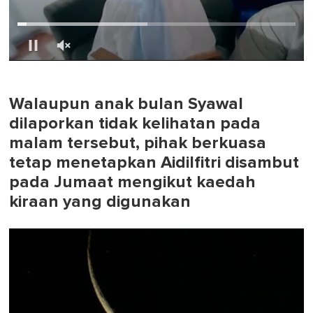
0
of
1
minute,
Walaupun anak bulan Syawal
0
dilaporkan tidak kelihatan pada
malam tersebut, pihak berkuasa
tetap menetapkan Aidilfitri disambut
pada Jumaat mengikut kaedah
kiraan yang digunakan