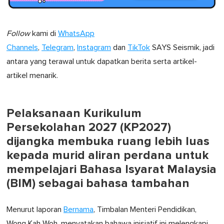
Follow
kami di
WhatsApp
Channels
,
Telegram
,
Instagram
dan
TikTok
SAYS Seismik, jadi
antara yang terawal untuk dapatkan berita serta artikel-
artikel menarik.
Pelaksanaan Kurikulum
Persekolahan 2027 (KP2027)
dijangka membuka ruang lebih luas
kepada murid aliran perdana untuk
mempelajari Bahasa Isyarat Malaysia
(BIM) sebagai bahasa tambahan
Menurut laporan
Bernama
, Timbalan Menteri Pendidikan,
Wong Kah Woh, menyatakan bahawa inisiatif ini melengkapi