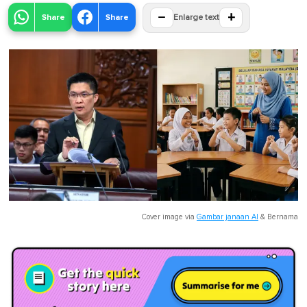
−
+
Share
Share
Enlarge text
Cover image via
Gambar janaan AI
&
Bernama