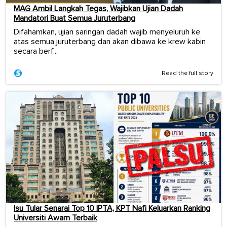
MAG Ambil Langkah Tegas, Wajibkan Ujian Dadah
Mandatori Buat Semua Juruterbang
Difahamkan, ujian saringan dadah wajib menyeluruh ke
atas semua juruterbang dan akan dibawa ke krew kabin
secara berf...
Read the full story
Isu Tular Senarai Top 10 IPTA, KPT Nafi Keluarkan Ranking
Universiti Awam Terbaik