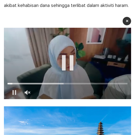
akibat kehabisan dana sehingga terlibat dalam aktiviti haram.
×
0
of
1
minute,
0