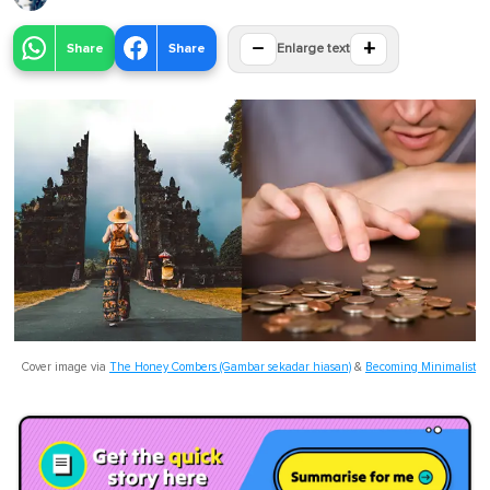
−
+
Share
Share
Enlarge text
Cover image via
The Honey Combers (Gambar sekadar hiasan)
&
Becoming Minimalist