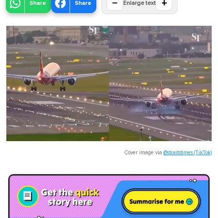
−
+
Share
Share
Enlarge text
Cover image via
@straitstimes (TikTok)