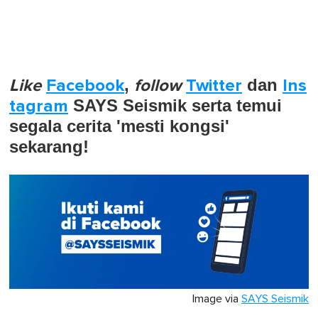
Like
Facebook
,
follow
Twitter
dan
Ins
tagram
SAYS Seismik serta temui
segala cerita 'mesti kongsi'
sekarang!
Image via
SAYS Seismik