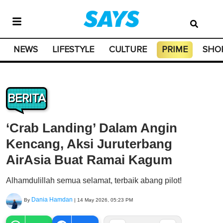
NEWS
LIFESTYLE
CULTURE
PRIME
SHO
BERITA
‘Crab Landing’ Dalam Angin
Kencang, Aksi Juruterbang
AirAsia Buat Ramai Kagum
Alhamdulillah semua selamat, terbaik abang pilot!
Dania Hamdan
By
|
14 May 2026, 05:23 PM