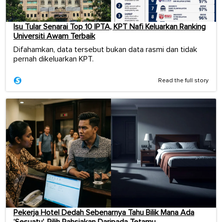
Isu Tular Senarai Top 10 IPTA, KPT Nafi Keluarkan Ranking
Universiti Awam Terbaik
Difahamkan, data tersebut bukan data rasmi dan tidak
pernah dikeluarkan KPT.
Read the full story
Pekerja Hotel Dedah Sebenarnya Tahu Bilik Mana Ada
‘Sesuatu’, Pilih Rahsiakan Daripada Tetamu