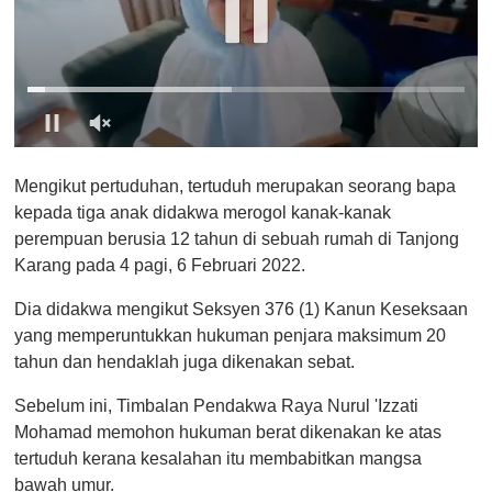
0
o
Mengikut pertuduhan, tertuduh merupakan seorang bapa
f
1
kepada tiga anak didakwa merogol kanak-kanak
m
perempuan berusia 12 tahun di sebuah rumah di Tanjong
i
n
Karang pada 4 pagi, 6 Februari 2022.
u
t
Dia didakwa mengikut Seksyen 376 (1) Kanun Keseksaan
e
,
yang memperuntukkan hukuman penjara maksimum 20
0
tahun dan hendaklah juga dikenakan sebat.
Sebelum ini, Timbalan Pendakwa Raya Nurul 'Izzati
Mohamad memohon hukuman berat dikenakan ke atas
tertuduh kerana kesalahan itu membabitkan mangsa
bawah umur.