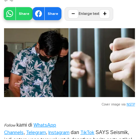
−
+
Share
Share
Enlarge text
Cover image via
NSTP
kami di
WhatsApp
Follow
,
,
dan
SAYS Seismik,
Channels
Telegram
Instagram
TikTok