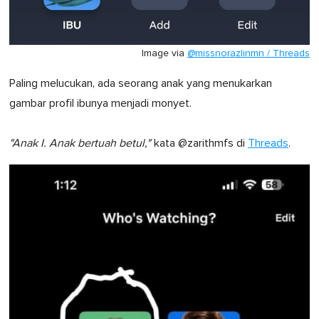
Image via
@missnorazlinmn / Threads
Paling melucukan, ada seorang anak yang menukarkan
gambar profil ibunya menjadi monyet.
"Anak I. Anak bertuah betul,"
kata @zarithmfs di
Threads
.