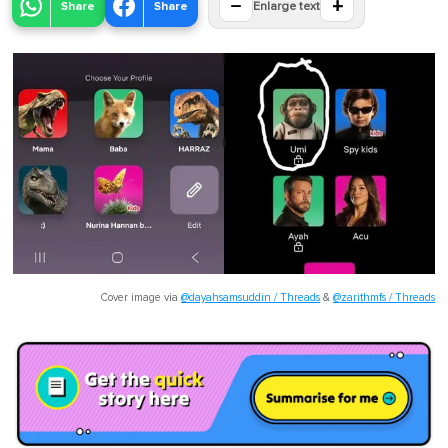
−
+
Share
Share
Enlarge text
Cover image via
@dayahsamsuddin / Threads
&
@zarithmfs / Threads