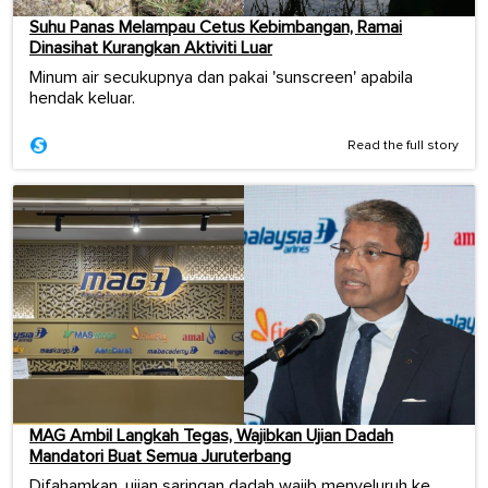
Suhu Panas Melampau Cetus Kebimbangan, Ramai
Dinasihat Kurangkan Aktiviti Luar
Minum air secukupnya dan pakai 'sunscreen' apabila
hendak keluar.
Read the full story
MAG Ambil Langkah Tegas, Wajibkan Ujian Dadah
Mandatori Buat Semua Juruterbang
Difahamkan, ujian saringan dadah wajib menyeluruh ke