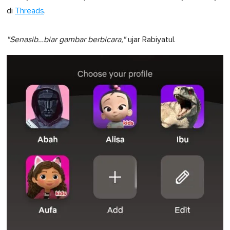
di
Threads
.
"Senasib…biar gambar berbicara,"
ujar Rabiyatul.