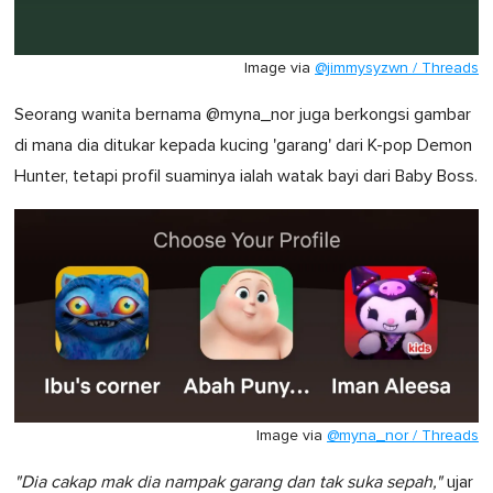
Image via
@jimmysyzwn / Threads
Seorang wanita bernama @myna_nor juga berkongsi gambar
di mana dia ditukar kepada kucing 'garang' dari K-pop Demon
Hunter, tetapi profil suaminya ialah watak bayi dari Baby Boss.
Image via
@myna_nor / Threads
"Dia cakap mak dia nampak garang dan tak suka sepah,"
ujar