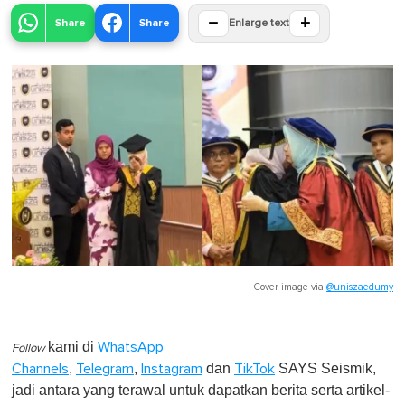
−
+
Share
Share
Enlarge text
Cover image via
@uniszaedumy
kami di
WhatsApp
Follow
,
,
dan
SAYS Seismik,
Channels
Telegram
Instagram
TikTok
jadi antara yang terawal untuk dapatkan berita serta artikel-