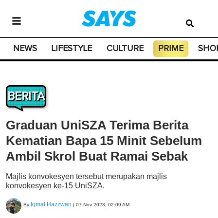
NEWS
LIFESTYLE
CULTURE
PRIME
SHO
BERITA
Graduan UniSZA Terima Berita
Kematian Bapa 15 Minit Sebelum
Ambil Skrol Buat Ramai Sebak
Majlis konvokesyen tersebut merupakan majlis
konvokesyen ke-15 UniSZA.
Iqmal Hazzwan
By
|
07 Nov 2023, 02:09 AM