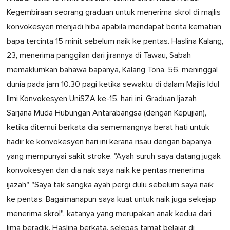
Kegembiraan seorang graduan untuk menerima skrol di majlis
konvokesyen menjadi hiba apabila mendapat berita kematian
bapa tercinta 15 minit sebelum naik ke pentas. Haslina Kalang,
23, menerima panggilan dari jirannya di Tawau, Sabah
memaklumkan bahawa bapanya, Kalang Tona, 56, meninggal
dunia pada jam 10.30 pagi ketika sewaktu di dalam Majlis Idul
Ilmi Konvokesyen UniSZA ke-15, hari ini. Graduan Ijazah
Sarjana Muda Hubungan Antarabangsa (dengan Kepujian),
ketika ditemui berkata dia sememangnya berat hati untuk
hadir ke konvokesyen hari ini kerana risau dengan bapanya
yang mempunyai sakit stroke. "Ayah suruh saya datang jugak
konvokesyen dan dia nak saya naik ke pentas menerima
ijazah" "Saya tak sangka ayah pergi dulu sebelum saya naik
ke pentas. Bagaimanapun saya kuat untuk naik juga sekejap
menerima skrol", katanya yang merupakan anak kedua dari
lima beradik. Haslina berkata, selepas tamat belajar di