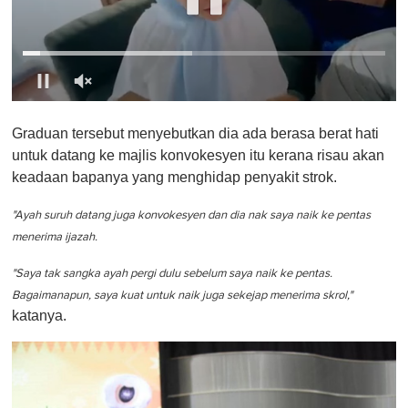
0
o
Graduan tersebut menyebutkan dia ada berasa berat hati
f
1
untuk datang ke majlis konvokesyen itu kerana risau akan
m
keadaan bapanya yang menghidap penyakit strok.
i
n
u
"Ayah suruh datang juga konvokesyen dan dia nak saya naik ke pentas
t
e
menerima ijazah.
,
0
"Saya tak sangka ayah pergi dulu sebelum saya naik ke pentas.
Bagaimanapun, saya kuat untuk naik juga sekejap menerima skrol,"
katanya.