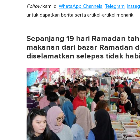
Follow
kami di
WhatsApp Channels
,
Telegram
,
Insta
untuk dapatkan berita serta artikel-artikel menarik.
Sepanjang 19 hari Ramadan tahu
makanan dari bazar Ramadan di
diselamatkan selepas tidak habi