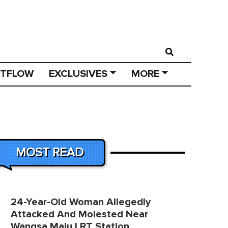
STFLOW
EXCLUSIVES
MORE
MOST READ
24-Year-Old Woman Allegedly
Attacked And Molested Near
Wangsa Maju LRT Station