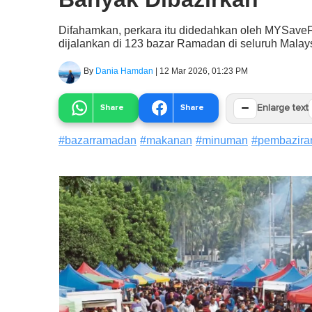
Difahamkan, perkara itu didedahkan oleh MYSave
dijalankan di 123 bazar Ramadan di seluruh Malays
By
Dania Hamdan
|
12 Mar 2026, 01:23 PM
−
Share
Share
Enlarge text
#
bazarramadan
#
makanan
#
minuman
#
pembazira