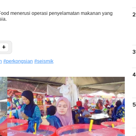
Food menerusi operasi penyelamatan makanan yang
2
ia.
+
3
n
#
perkongsian
#
seismik
4
5