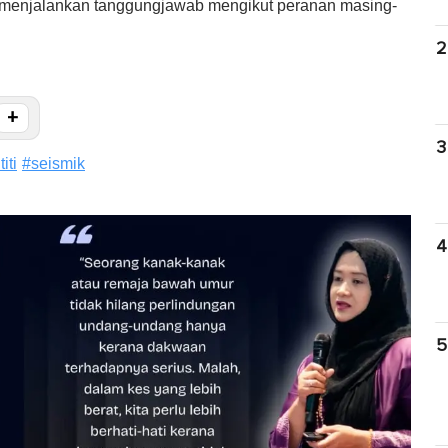
menjalankan tanggungjawab mengikut peranan masing-
2
+
3
iti
#
seismik
4
5