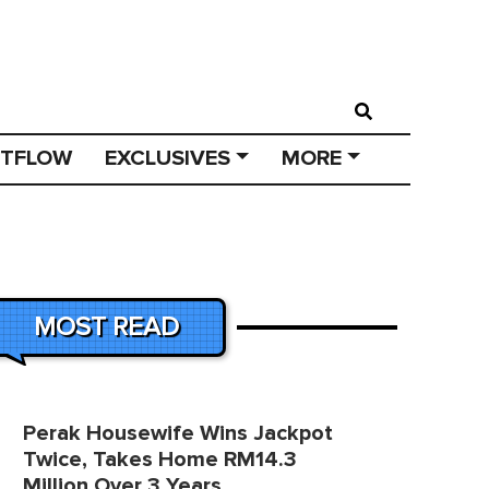
STFLOW
EXCLUSIVES
MORE
MOST READ
Perak Housewife Wins Jackpot
Twice, Takes Home RM14.3
Million Over 3 Years