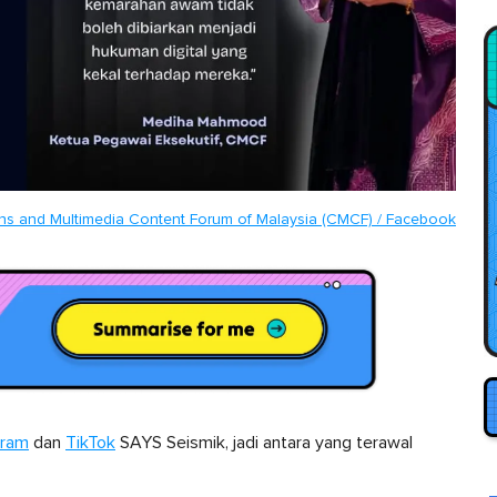
s and Multimedia Content Forum of Malaysia (CMCF) / Facebook
gram
dan
TikTok
SAYS Seismik, jadi antara yang terawal