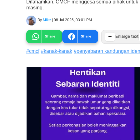
Difahamkan, CMCF menggesa semua pihak untuk 
masing.
By
Mike
|
08 Jul 2026, 03:01 PM
−
Share
Share
Enlarge text
#
cmcf
#
kanak-kanak
#
penyebaran kandungan ident