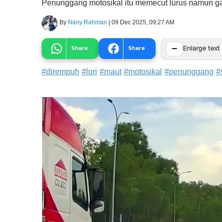
Penunggang motosikal itu memecut lurus namun gaga
By
Nany Rahman
|
09 Dec 2025, 09:27 AM
−
Share
Share
Enlarge text
#
dirempuh
#
lori
#
maut
#
motosikal
#
penunggang
#