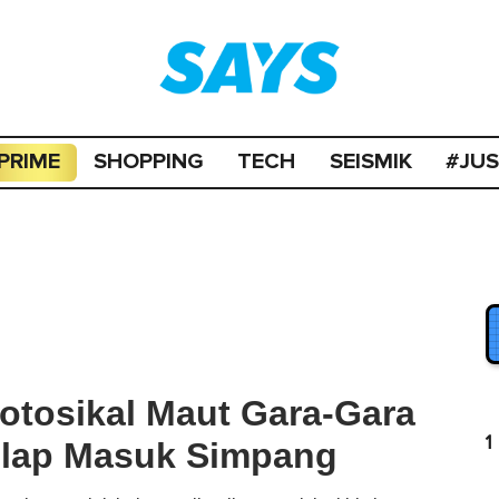
PRIME
SHOPPING
TECH
SEISMIK
#JU
tosikal Maut Gara-Gara
1
ilap Masuk Simpang