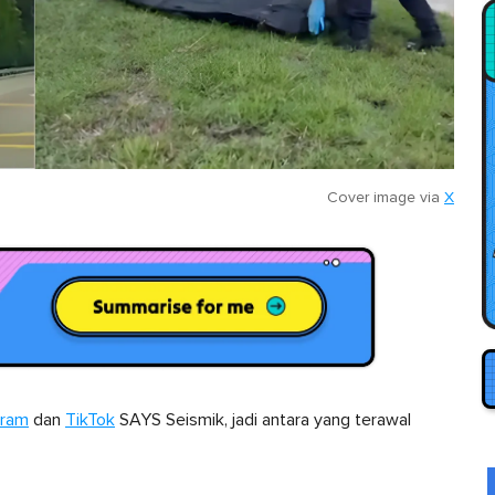
Cover image via
X
gram
dan
TikTok
SAYS Seismik, jadi antara yang terawal