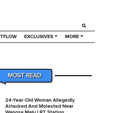
STFLOW
EXCLUSIVES
MORE
MOST READ
24-Year-Old Woman Allegedly
Attacked And Molested Near
Wangsa Maju LRT Station