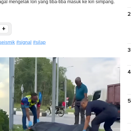
l mengelak lori yang tiba-tiba masuk ke kiri simpang.
2
+
seismik
#
signal
#
silap
3
4
5