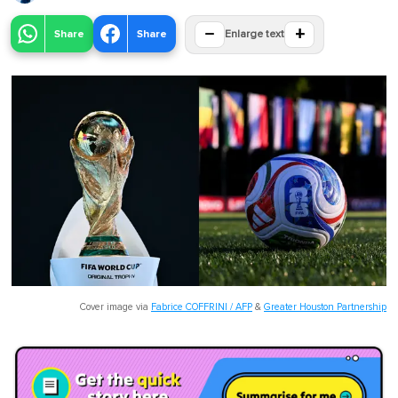
−
+
Share
Share
Enlarge text
Cover image via
Fabrice COFFRINI / AFP
&
Greater Houston Partnership