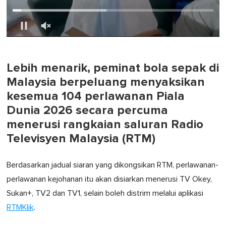
0
of
1
minute,
Lebih menarik, peminat bola sepak di
0
Malaysia berpeluang menyaksikan
kesemua 104 perlawanan Piala
Dunia 2026 secara percuma
menerusi rangkaian saluran Radio
Televisyen Malaysia (RTM)
Berdasarkan jadual siaran yang dikongsikan RTM, perlawanan-
perlawanan kejohanan itu akan disiarkan menerusi TV Okey,
Sukan+, TV2 dan TV1, selain boleh distrim melalui aplikasi
RTMKlik
.