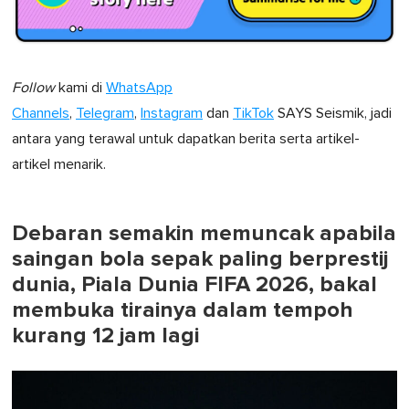
Follow
kami di
WhatsApp
Channels
,
Telegram
,
Instagram
dan
TikTok
SAYS Seismik, jadi
antara yang terawal untuk dapatkan berita serta artikel-
artikel menarik.
Debaran semakin memuncak apabila
saingan bola sepak paling berprestij
dunia, Piala Dunia FIFA 2026, bakal
membuka tirainya dalam tempoh
kurang 12 jam lagi