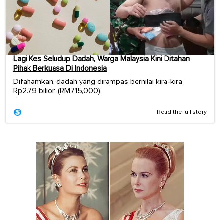
Lagi Kes Seludup Dadah, Warga Malaysia Kini Ditahan
Pihak Berkuasa Di Indonesia
Difahamkan, dadah yang dirampas bernilai kira-kira
Rp2.79 bilion (RM715,000).
Read the full story