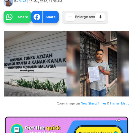
Mike
By
|
15 May 2026, 11:36 AM
−
+
Share
Share
Enlarge text
Cover image via
New Straits Times
&
Harian Metro