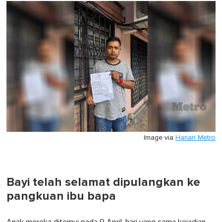
of
1
minute,
0
Image via
Harian Metro
Bayi telah selamat dipulangkan ke
pangkuan ibu bapa
Anak mereka ditemui pada 9 April, hari yang sama kejadian