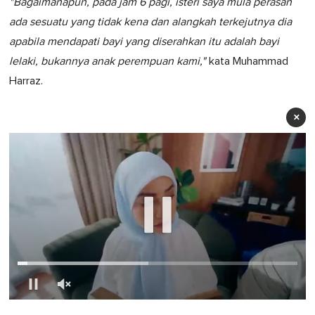
"Bagaimanapun, pada jam 6 pagi, isteri saya mula perasan
ada sesuatu yang tidak kena dan alangkah terkejutnya dia
apabila mendapati bayi yang diserahkan itu adalah bayi
lelaki, bukannya anak perempuan kami,"
kata Muhammad
Harraz.
×
0