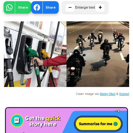
−
+
Share
Share
Enlarge text
Cover image via
Malay Mail
&
Kosmo!