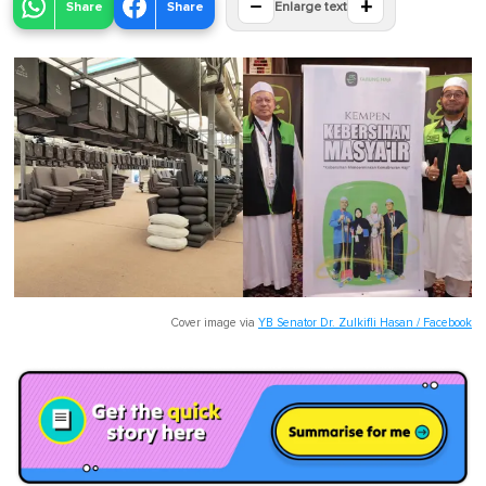
−
+
Share
Share
Enlarge text
Cover image via
YB Senator Dr. Zulkifli Hasan / Facebook