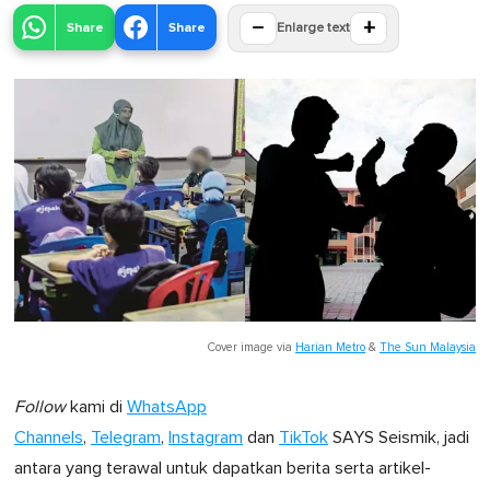
−
+
Share
Share
Enlarge text
Cover image via
Harian Metro
&
The Sun Malaysia
Follow
kami di
WhatsApp
Channels
,
Telegram
,
Instagram
dan
TikTok
SAYS Seismik, jadi
antara yang terawal untuk dapatkan berita serta artikel-