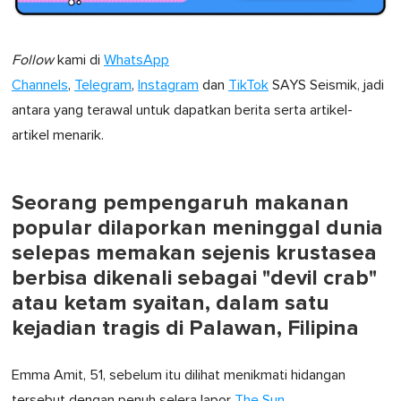
Follow
kami di
WhatsApp
Channels
,
Telegram
,
Instagram
dan
TikTok
SAYS Seismik, jadi
antara yang terawal untuk dapatkan berita serta artikel-
artikel menarik.
Seorang pempengaruh makanan
popular dilaporkan meninggal dunia
selepas memakan sejenis krustasea
berbisa dikenali sebagai "devil crab"
atau ketam syaitan, dalam satu
kejadian tragis di Palawan, Filipina
Emma Amit, 51, sebelum itu dilihat menikmati hidangan
tersebut dengan penuh selera lapor
The Sun
.