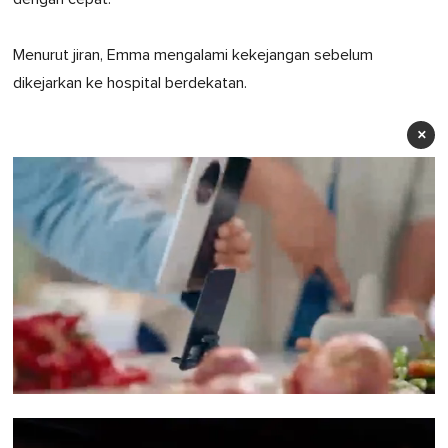
Menurut jiran, Emma mengalami kekejangan sebelum
dikejarkan ke hospital berdekatan.
×
0
seconds
of