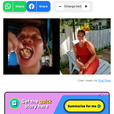
−
+
Share
Share
Enlarge text
Cover image via
Viral Press