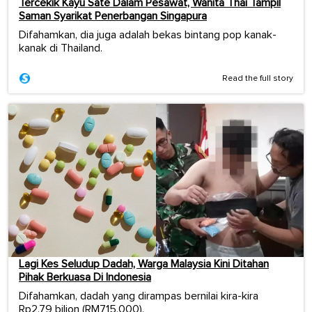
Tercekik Kayu Sate Dalam Pesawat, Wanita Thai Tampil
Saman Syarikat Penerbangan Singapura
Difahamkan, dia juga adalah bekas bintang pop kanak-
kanak di Thailand.
Read the full story
Lagi Kes Seludup Dadah, Warga Malaysia Kini Ditahan
Pihak Berkuasa Di Indonesia
Difahamkan, dadah yang dirampas bernilai kira-kira
Rp2.79 bilion (RM715,000).