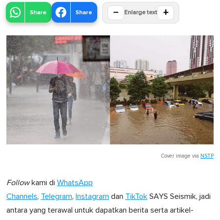
−
+
Share
Share
Enlarge text
Cover image via
NSTP
Follow
kami di
WhatsApp
Channels
,
Telegram
,
Instagram
dan
TikTok
SAYS Seismik, jadi
antara yang terawal untuk dapatkan berita serta artikel-