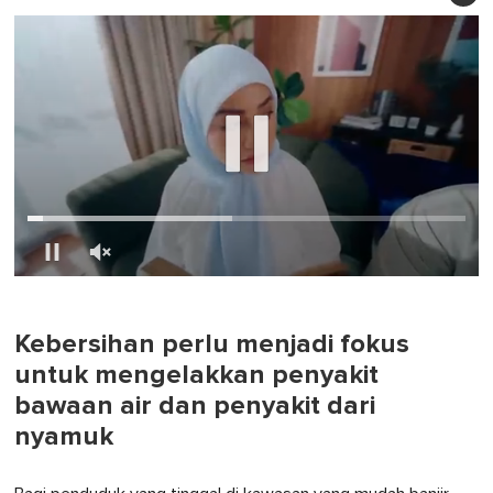
0
of
1
minute,
Kebersihan perlu menjadi fokus
0
untuk mengelakkan penyakit
bawaan air dan penyakit dari
nyamuk