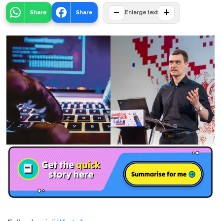
−
+
Share
Share
Enlarge text