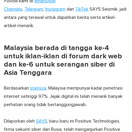
Follow
kami di
WhatsApp
Channels
,
Telegram
,
Instagram
dan
TikTok
SAYS Seismik, jadi
antara yang terawal untuk dapatkan berita serta artikel-
artikel menarik.
Malaysia berada di tangga ke-4
untuk iklan-iklan di forum dark web
dan ke-6 untuk serangan siber di
Asia Tenggara
Berdasarkan
statisca
, Malaysia mempunyai kadar penetrasi
internet setinggi 97%. Jejak digital ini telah menarik banyak
perhatian orang tidak bertanggungjawab.
Dilaporkan oleh
SAYS
, baru-baru ini Positive Technologies,
firma sekuriti siber dari Rusia, telah menganjurkan Positive