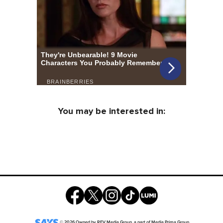
You may be interested in:
©
2026
Owned by
REV Media Group
, a part of
Media Prima Group