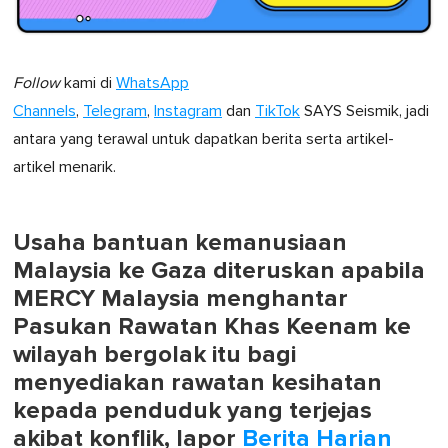
Follow
kami di
WhatsApp
Channels
,
Telegram
,
Instagram
dan
TikTok
SAYS Seismik, jadi
antara yang terawal untuk dapatkan berita serta artikel-
artikel menarik.
Usaha bantuan kemanusiaan
Malaysia ke Gaza diteruskan apabila
MERCY Malaysia menghantar
Pasukan Rawatan Khas Keenam ke
wilayah bergolak itu bagi
menyediakan rawatan kesihatan
kepada penduduk yang terjejas
akibat konflik, lapor
Berita Harian