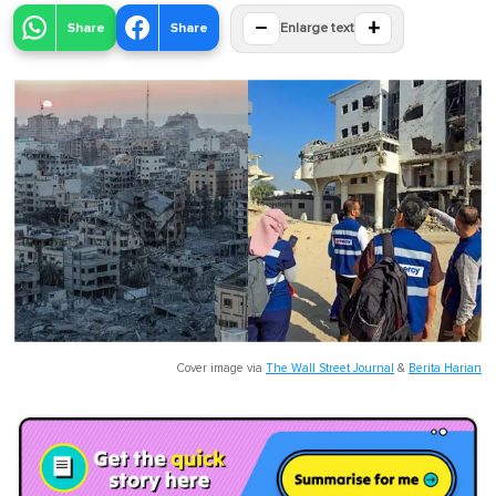
−
+
Share
Share
Enlarge text
Cover image via
The Wall Street Journal
&
Berita Harian