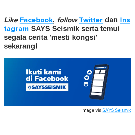
Like
Facebook
,
follow
Twitter
dan
Ins
tagram
SAYS Seismik serta temui
segala cerita 'mesti kongsi'
sekarang!
Image via
SAYS Seismik