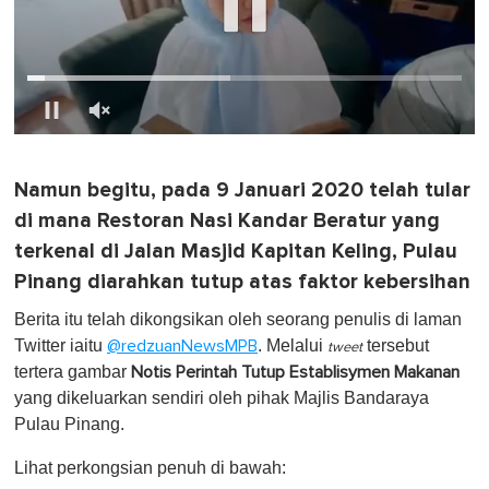
0
o
f
Namun begitu, pada 9 Januari 2020 telah tular
1
m
di mana Restoran Nasi Kandar Beratur yang
i
n
terkenal di Jalan Masjid Kapitan Keling, Pulau
u
Pinang diarahkan tutup atas faktor kebersihan
t
e
,
Berita itu telah dikongsikan oleh seorang penulis di laman
0
Twitter iaitu
. Melalui
tersebut
@redzuanNewsMPB
tweet
tertera gambar
Notis Perintah Tutup Establisymen Makanan
yang dikeluarkan sendiri oleh pihak Majlis Bandaraya
Pulau Pinang.
Lihat perkongsian penuh di bawah: