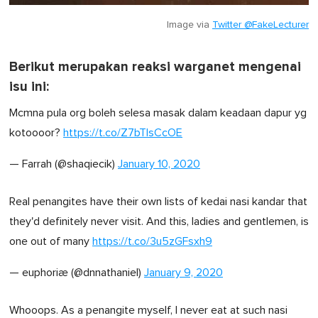
Image via
Twitter @FakeLecturer
Berikut merupakan reaksi warganet mengenai
isu ini:
Mcmna pula org boleh selesa masak dalam keadaan dapur yg
kotoooor?
https://t.co/Z7bTlsCcOE
— Farrah (@shaqiecik)
January 10, 2020
Real penangites have their own lists of kedai nasi kandar that
they'd definitely never visit. And this, ladies and gentlemen, is
one out of many
https://t.co/3u5zGFsxh9
— euphoriæ (@dnnathaniel)
January 9, 2020
Whooops. As a penangite myself, I never eat at such nasi