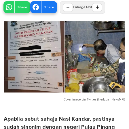
−
+
Share
Share
Enlarge text
Cover image via
Twitter @redzuanNewsMPB
Apabila sebut sahaja Nasi Kandar, pastinya
sudah sinonim dengan negeri Pulau Pinang