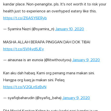
kandar place. Non-penangite, pls. It's not worth it to risk your
health just to experience an overhyped eatery like this.
https://t.co/Z6ASY6ERyb
— Syamira Nazri (@syamira_n)
January 10, 2020
MASHA ALLAH BERAPA PINGGAN DAH DOK TIBAI
https://t.co/SVl4vdSJEy
— ainaunaa is an eunoia (@litwithoutyou)
January 9, 2020
Kan aku dah habaq. Kami org penang mana makan sini.
Hangpa org luaq ja makan sini. Pelaq
https://t.co/V2QLnSzBvN
— syafiqbaharudin (@syafiq_baha)
January 9, 2020
Dkt Masjid Kapitan Keling tu satu kedai nasi kandar ja yg