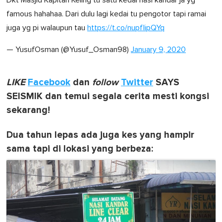
famous hahahaa. Dari dulu lagi kedai tu pengotor tapi ramai
juga yg pi walaupun tau
https://t.co/nupfIipQYq
— YusufOsman (@Yusuf_Osman98)
January 9, 2020
LIKE
Facebook
dan
follow
Twitter
SAYS
SEISMIK dan temui segala cerita mesti kongsi
sekarang!
Dua tahun lepas ada juga kes yang hampir
sama tapi di lokasi yang berbeza: