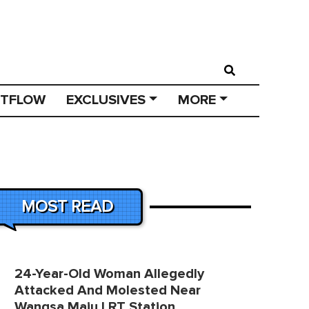
STFLOW
EXCLUSIVES
MORE
MOST READ
24-Year-Old Woman Allegedly
Attacked And Molested Near
Wangsa Maju LRT Station