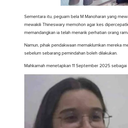
0
seconds
Sementara itu, peguam bela M Manoharan yang mewa
of
1
mewakili Thineswary memohon agar kes dipercepatk
minute,
0
Volume
memandangkan ia telah menarik perhatian orang ramai 
0%
Namun, pihak pendakwaan memaklumkan mereka me
sebelum sebarang pemindahan boleh dilakukan.
Mahkamah menetapkan 11 September 2025 sebagai t