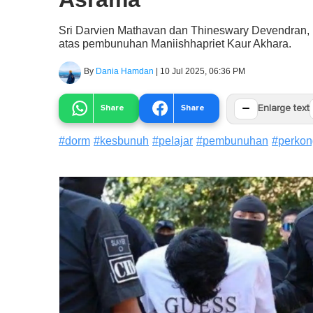
Sri Darvien Mathavan dan Thineswary Devendran, k
atas pembunuhan Maniishhapriet Kaur Akhara.
By
Dania Hamdan
|
10 Jul 2025, 06:36 PM
−
Share
Share
Enlarge text
#
dorm
#
kesbunuh
#
pelajar
#
pembunuhan
#
perkon