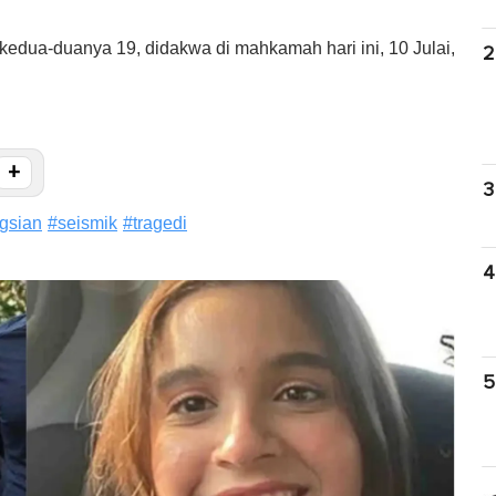
edua-duanya 19, didakwa di mahkamah hari ini, 10 Julai,
2
+
3
gsian
#
seismik
#
tragedi
4
5