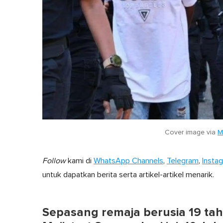
Cover image via
M
Follow
kami di
WhatsApp Channels
,
Telegram
,
Insta
untuk dapatkan berita serta artikel-artikel menarik.
Sepasang remaja berusia 19 ta