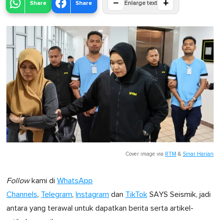
−
+
Share
Share
Enlarge text
Cover image via
RTM
&
Sinar Harian
Follow
kami di
WhatsApp
Channels
,
Telegram
,
Instagram
dan
TikTok
SAYS Seismik, jadi
antara yang terawal untuk dapatkan berita serta artikel-