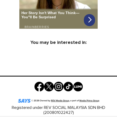
You may be interested in:
©
2026
Owned by
REV Media Group
, a part of
Media Prima Group
Registered under REV SOCIAL MALAYSIA SDN BHD
(200801022427)