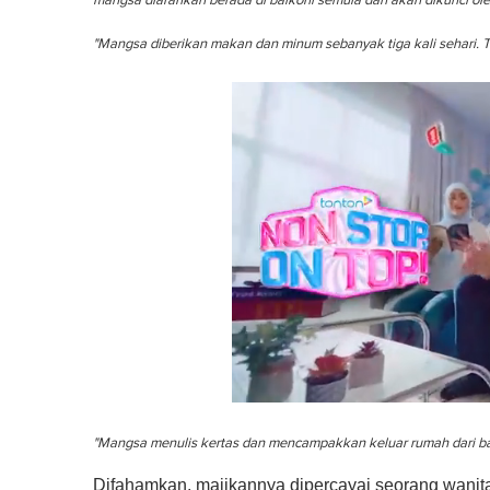
mangsa diarahkan berada di balkoni semula dan akan dikunci ole
"Mangsa diberikan makan dan minum sebanyak tiga kali sehari. 
0
s
"Mangsa menulis kertas dan mencampakkan keluar rumah dari ba
e
c
o
Difahamkan, majikannya dipercayai seorang wanit