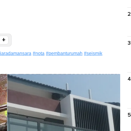
2
+
3
iaradamansara
#
nota
#
pembanturumah
#
seismik
4
5