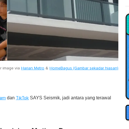
r image via
Harian Metro
&
HomeBagus (Gambar sekadar hiasan)
dan
SAYS Seismik, jadi antara yang terawal
ram
TikTok