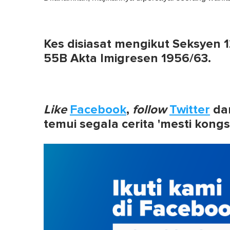
n
d
s
o
f
Kes disiasat mengikut Seksyen
1
m
55B Akta Imigresen 1956/63.
i
n
u
t
e
,
Like
Facebook
,
follow
Twitter
da
0
V
temui segala cerita 'mesti kongs
o
l
u
m
e
0
%