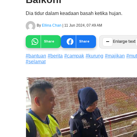
Dia tidur dalam keadaan basah ketika hujan.
By
Ellina Chan
|
11 Jun 2024, 07:49 AM
−
Share
Share
Enlarge text
#
bantuan
#
berita
#
campak
#
kurung
#
majikan
#
mut
#
selamat