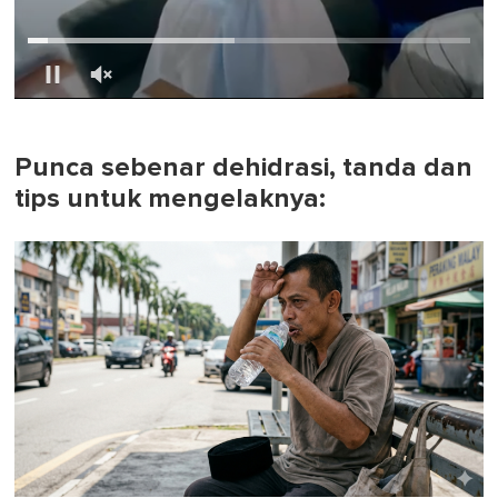
0
of
1
minute,
Punca sebenar dehidrasi, tanda dan
0
tips untuk mengelaknya: