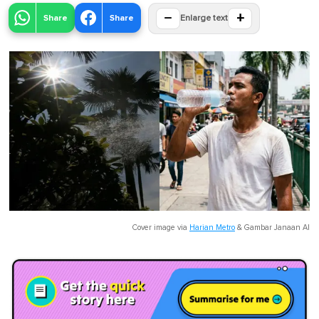
−
+
Share
Share
Enlarge text
Cover image via
Harian Metro
&
Gambar Janaan AI