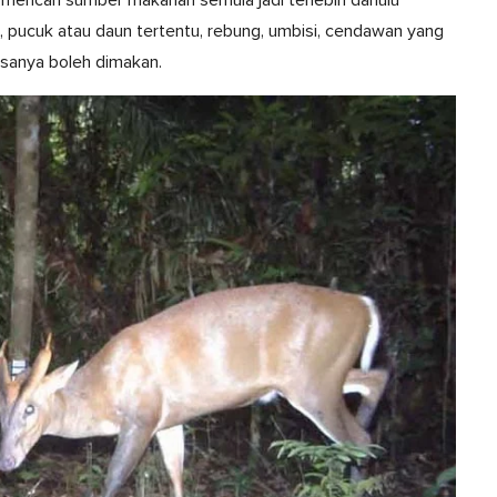
, pucuk atau daun tertentu, rebung, umbisi, cendawan yang
asanya boleh dimakan.