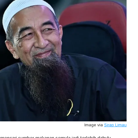
Image via
Sirap Limau
 mencari sumber makanan semula jadi terlebih dahulu