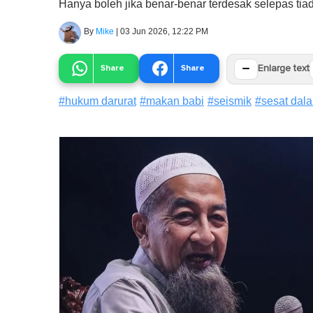
Hanya boleh jika benar-benar terdesak selepas tiad
By
Mike
|
03 Jun 2026, 12:22 PM
−
Share
Share
Enlarge text
#
hukum darurat
#
makan babi
#
seismik
#
sesat dal