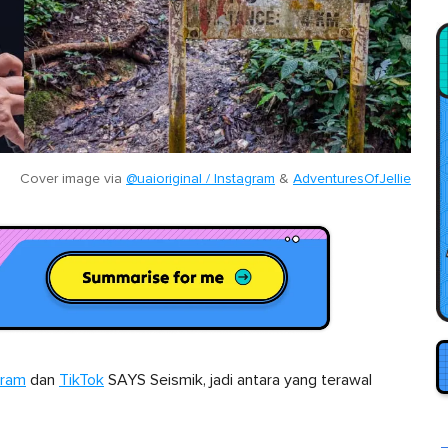
Cover image via
@uaioriginal / Instagram
&
AdventuresOfJellie
gram
dan
TikTok
SAYS Seismik, jadi antara yang terawal