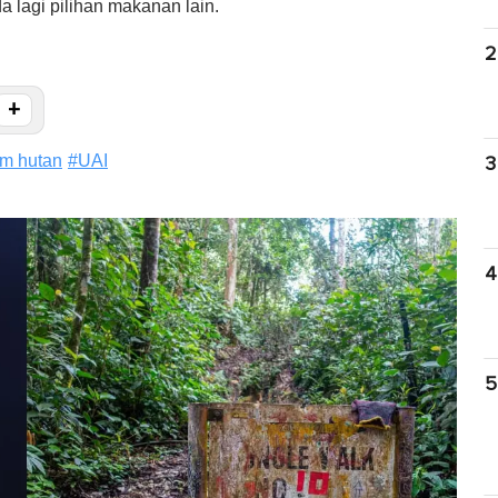
a lagi pilihan makanan lain.
2
+
am hutan
#
UAI
3
4
5