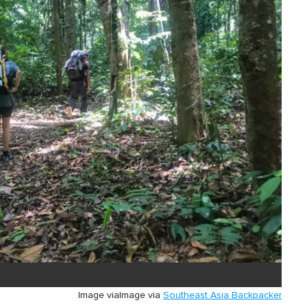
Image via
Image via
Southeast Asia Backpacker