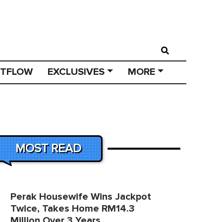
STFLOW
EXCLUSIVES
MORE
MOST READ
Perak Housewife Wins Jackpot
Twice, Takes Home RM14.3
Million Over 3 Years