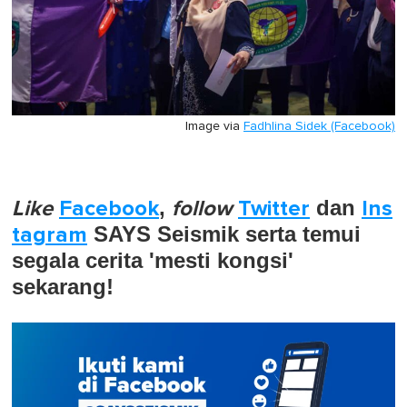
Image via
Fadhlina Sidek (Facebook)
Like
Facebook
,
follow
Twitter
dan
Ins
tagram
SAYS Seismik serta temui
segala cerita 'mesti kongsi'
sekarang!