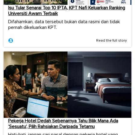
Isu Tular Senarai Top 10 IPTA, KPT Nafi Keluarkan Ranking
Universiti Awam Terbaik
Difahamkan, data tersebut bukan data rasmi dan tidak
pernah dikeluarkan KPT.
Read the full story
Pekerja Hotel Dedah Sebenarnya Tahu Bilik Mana Ada
‘Sesuatu’, Pilih Rahsiakan Daripada Tetamu
Hati-hati, jangan cari pasal dengan pekerja hotel yang