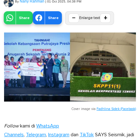
Nany Rahman
By
|
01 Oct 2025, 04:38 PM
−
+
Share
Share
Enlarge text
Cover image via
Fadhlina Sidek (Facebook)
Follow
kami di
WhatsApp
Channels
,
Telegram
,
Instagram
dan
TikTok
SAYS Seismik, jadi