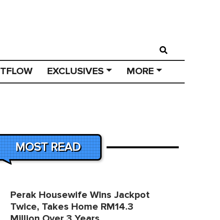
STFLOW
EXCLUSIVES
MORE
MOST READ
Perak Housewife Wins Jackpot
Twice, Takes Home RM14.3
Million Over 3 Years