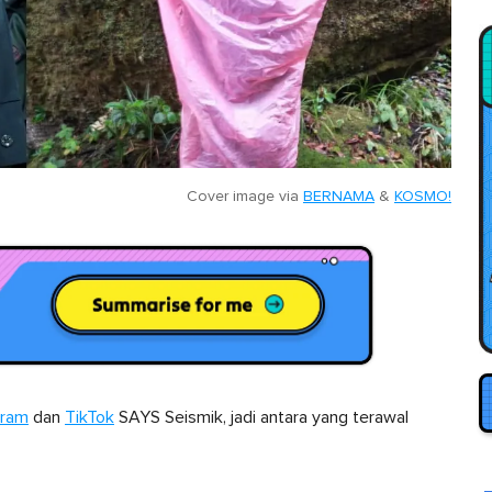
Cover image via
BERNAMA
&
KOSMO!
gram
dan
TikTok
SAYS Seismik, jadi antara yang terawal