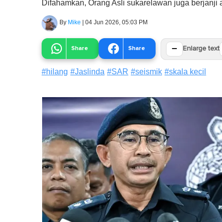
Difahamkan, Orang Asli sukarelawan juga berjanji 
By
Mike
|
04 Jun 2026, 05:03 PM
−
Share
Share
Enlarge text
#
hilang
#
Jaslinda
#
SAR
#
seismik
#
skala kecil