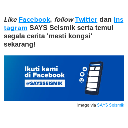
Like
Facebook
,
follow
Twitter
dan
Ins
tagram
SAYS Seismik serta temui
segala cerita 'mesti kongsi'
sekarang!
Image via
SAYS Seismik