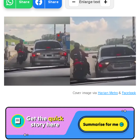
−
+
Share
Share
Enlarge text
Cover image via
Harian Metro
&
Facebook