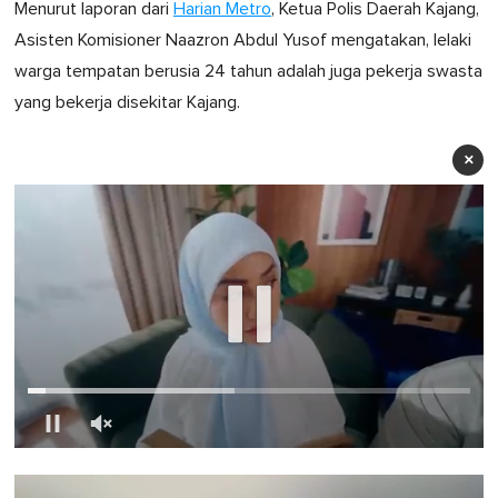
Menurut laporan dari
Harian Metro
, Ketua Polis Daerah Kajang,
Asisten Komisioner Naazron Abdul Yusof mengatakan, lelaki
warga tempatan berusia 24 tahun adalah juga pekerja swasta
yang bekerja disekitar Kajang.
×
0
of
1