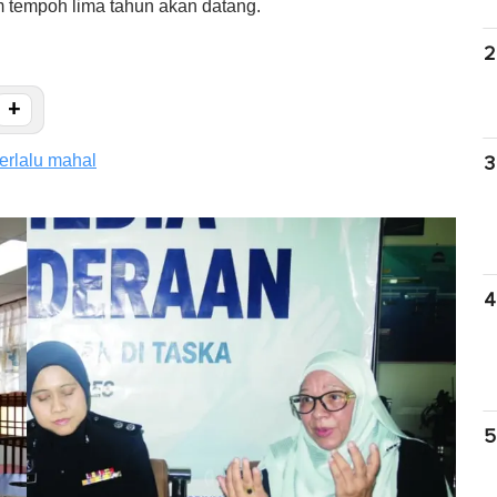
m tempoh lima tahun akan datang.
2
+
terlalu mahal
3
4
5