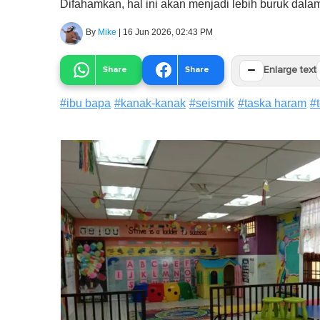
Difahamkan, hal ini akan menjadi lebih buruk dala
By
Mike
|
16 Jun 2026, 02:43 PM
−
Share
Share
Enlarge text
#
ibu bapa
#
kanak-kanak
#
seismik
#
taska haram
#