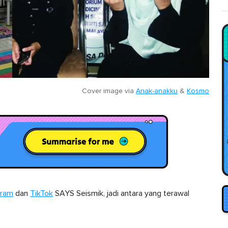
Cover image via
Anak-anakku
&
Kosmo
gram
dan
TikTok
SAYS Seismik, jadi antara yang terawal