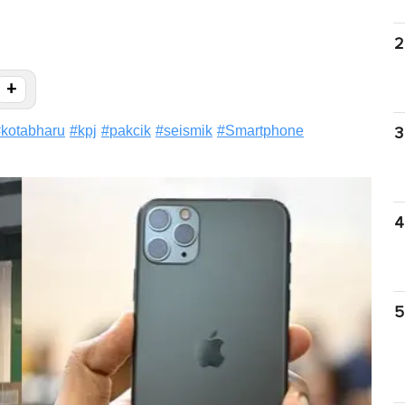
2
+
#
kotabharu
#
kpj
#
pakcik
#
seismik
#
Smartphone
3
4
5