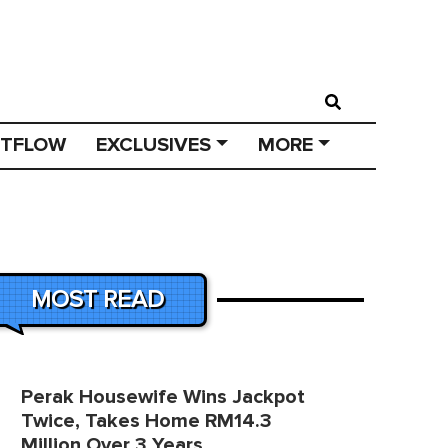
STFLOW
EXCLUSIVES
MORE
MOST READ
Perak Housewife Wins Jackpot
Twice, Takes Home RM14.3
Million Over 3 Years