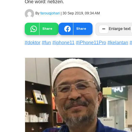
One word: netizen.
By
farouqjohari
|
30 Sep 2019, 09:34 AM
−
Share
Share
Enlarge text
#
doktor
#
fun
#
iphone11
#
iPhone11Pro
#
kelantan