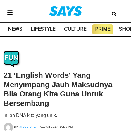
NEWS
LIFESTYLE
CULTURE
PRIME
SHO
FUN
21 ‘English Words’ Yang
Menyimpang Jauh Maksudnya
Bila Orang Kita Guna Untuk
Bersembang
Inilah DNA kita yang unik.
farouqjohari
By
|
01 Aug 2017, 10:38 AM