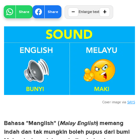
−
+
Share
Share
Enlarge text
Cover image via
SAYS
Bahasa "Manglish" (
Malay English
) memang
indah dan tak mungkin boleh pupus dari bumi