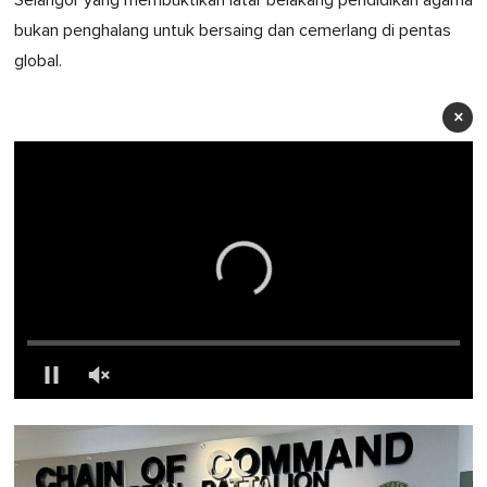
Selangor yang membuktikan latar belakang pendidikan agama
bukan penghalang untuk bersaing dan cemerlang di pentas
global.
×
0
seconds
of
1
minute,