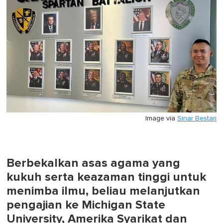
0
Image via
Sinar Bestari
Berbekalkan asas agama yang
kukuh serta keazaman tinggi untuk
menimba ilmu, beliau melanjutkan
pengajian ke Michigan State
University, Amerika Syarikat dan