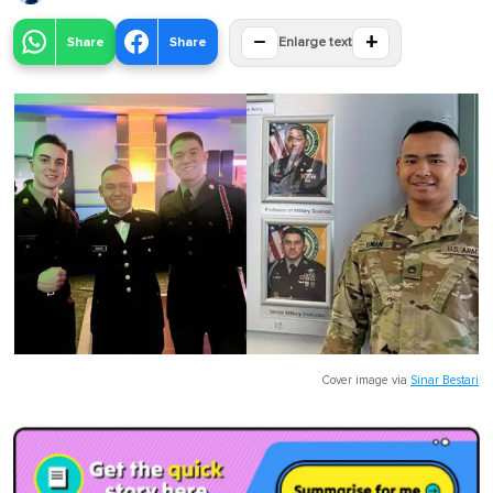
−
+
Share
Share
Enlarge text
Cover image via
Sinar Bestari