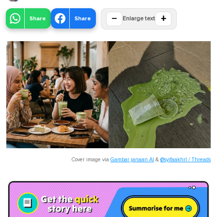
−
+
Share
Share
Enlarge text
Cover image via
Gambar janaan AI
&
@syifaakhrl / Threads