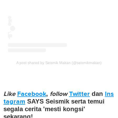
A post shared by Seismik Makan (@seismikmakan)
Like
Facebook
,
follow
Twitter
dan
Ins
tagram
SAYS Seismik serta temui
segala cerita 'mesti kongsi'
sekarang!