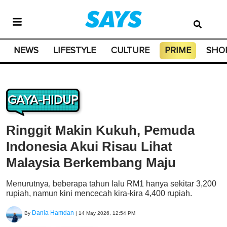
NEWS
LIFESTYLE
CULTURE
PRIME
SHO
GAYA-HIDUP
Ringgit Makin Kukuh, Pemuda
Indonesia Akui Risau Lihat
Malaysia Berkembang Maju
Menurutnya, beberapa tahun lalu RM1 hanya sekitar 3,200
rupiah, namun kini mencecah kira-kira 4,400 rupiah.
Dania Hamdan
By
|
14 May 2026, 12:54 PM