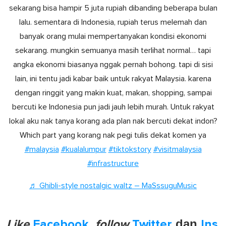
sekarang bisa hampir 5 juta rupiah dibanding beberapa bulan
lalu. sementara di Indonesia, rupiah terus melemah dan
banyak orang mulai mempertanyakan kondisi ekonomi
sekarang. mungkin semuanya masih terlihat normal… tapi
angka ekonomi biasanya nggak pernah bohong. tapi di sisi
lain, ini tentu jadi kabar baik untuk rakyat Malaysia. karena
dengan ringgit yang makin kuat, makan, shopping, sampai
bercuti ke Indonesia pun jadi jauh lebih murah. Untuk rakyat
lokal aku nak tanya korang ada plan nak bercuti dekat indon?
Which part yang korang nak pegi tulis dekat komen ya
#malaysia
#kualalumpur
#tiktokstory
#visitmalaysia
#infrastructure
♬ Ghibli-style nostalgic waltz – MaSssuguMusic
Like
Facebook
,
follow
Twitter
dan
Ins