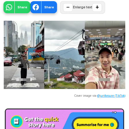
−
+
Share
Share
Enlarge text
Cover image via
@junforsure (TikTok)