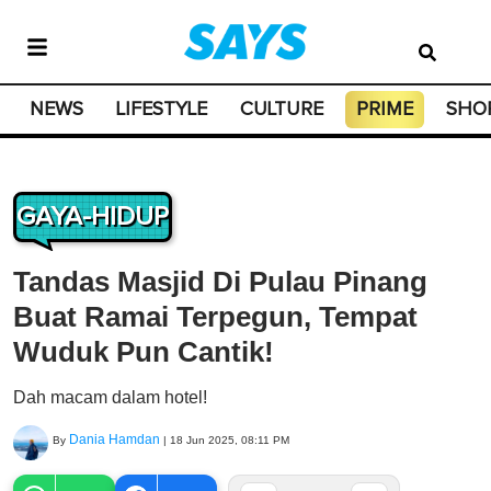
NEWS
LIFESTYLE
CULTURE
PRIME
SHO
GAYA-HIDUP
Tandas Masjid Di Pulau Pinang
Buat Ramai Terpegun, Tempat
Wuduk Pun Cantik!
Dah macam dalam hotel!
Dania Hamdan
By
|
18 Jun 2025, 08:11 PM