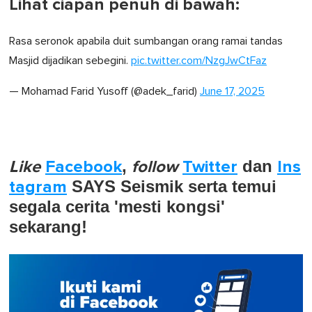
Lihat ciapan penuh di bawah:
Rasa seronok apabila duit sumbangan orang ramai tandas
Masjid dijadikan sebegini.
pic.twitter.com/NzgJwCtFaz
— Mohamad Farid Yusoff (@adek_farid)
June 17, 2025
Like
Facebook
,
follow
Twitter
dan
Ins
tagram
SAYS Seismik serta temui
segala cerita 'mesti kongsi'
sekarang!