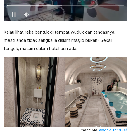
0
seconds
Kalau lihat reka bentuk di tempat wuduk dan tandasnya,
of
1
mesti anda tidak sangka ia dalam masjid bukan? Sekali
minute,
0
tengok, macam dalam hotel pun ada.
Image via
@adek_farid (X)