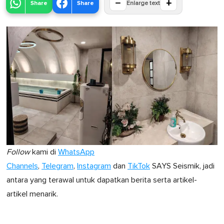
−
+
Share
Share
Enlarge text
Follow
kami di
WhatsApp
Channels
,
Telegram
,
Instagram
dan
TikTok
SAYS Seismik, jadi
antara yang terawal untuk dapatkan berita serta artikel-
artikel menarik.