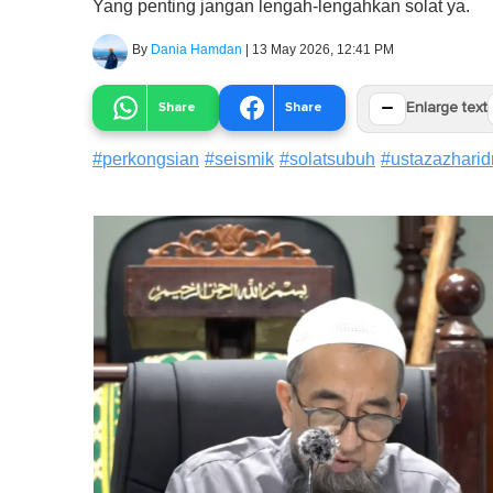
Yang penting jangan lengah-lengahkan solat ya.
By
Dania Hamdan
|
13 May 2026, 12:41 PM
−
Share
Share
Enlarge text
#
perkongsian
#
seismik
#
solatsubuh
#
ustazazharid