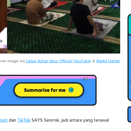
ver image via
Ustaz Azhar Idrus Official (YouTube)
&
Berita Harian
gram
dan
TikTok
SAYS Seismik, jadi antara yang terawal