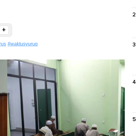
2
+
rus
#
waktusyuruq
3
4
5