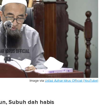
Image via
Ustaz Azhar Idrus Official (YouTube)
un, Subuh dah habis