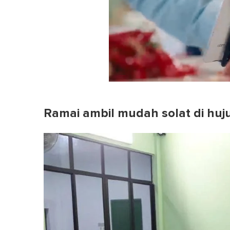
0
of
1
Ramai ambil mudah solat di hu
minute,
0
Volume
0%