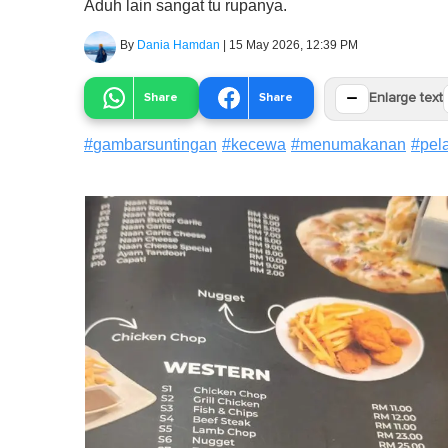
Aduh lain sangat tu rupanya.
By
Dania Hamdan
|
15 May 2026, 12:39 PM
−
Share
Share
Enlarge text
#
gambarsuntingan
#
kecewa
#
menumakanan
#
pel