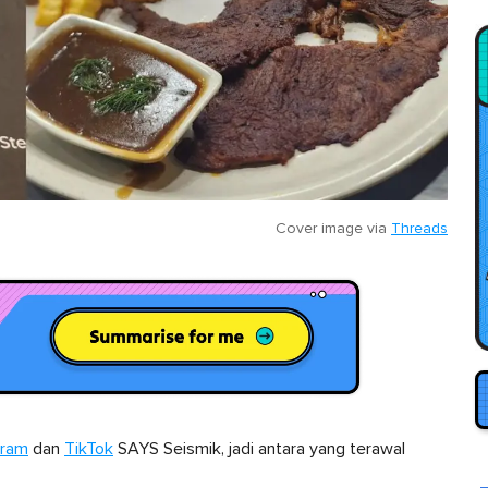
Cover image via
Threads
gram
dan
TikTok
SAYS Seismik, jadi antara yang terawal