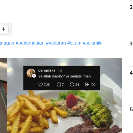
2
+
anggan
#
perkongsian
#
restoran
#
scam
#
seismik
3
4
5