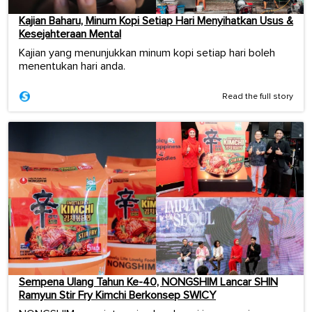
Kajian Baharu, Minum Kopi Setiap Hari Menyihatkan Usus &
Kesejahteraan Mental
Kajian yang menunjukkan minum kopi setiap hari boleh
menentukan hari anda.
Read the full story
Sempena Ulang Tahun Ke-40, NONGSHIM Lancar SHIN
Ramyun Stir Fry Kimchi Berkonsep SWICY