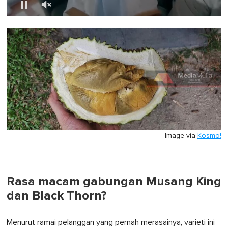
0
of
1
minute,
0
Image via
Kosmo!
Rasa macam gabungan Musang King
dan Black Thorn?
Menurut ramai pelanggan yang pernah merasainya, varieti ini