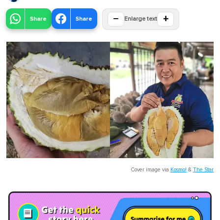
−
+
Share
Share
Enlarge text
Cover image via
Kosmo!
&
The Star