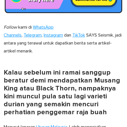
Follow
kami di
WhatsApp
Channels
,
Telegram
,
Instagram
dan
TikTok
SAYS Seismik, jadi
antara yang terawal untuk dapatkan berita serta artikel-
artikel menarik.
Kalau sebelum ini ramai sanggup
beratur demi mendapatkan Musang
King atau Black Thorn, nampaknya
kini muncul pula satu lagi varieti
durian yang semakin mencuri
perhatian penggemar raja buah