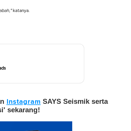
abah,"
katanya.
ads
an
Instagram
SAYS Seismik serta
si' sekarang!