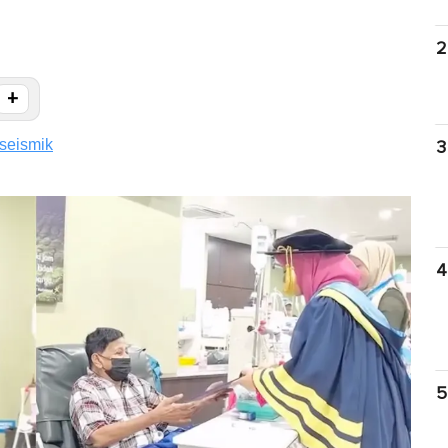
2
+
seismik
3
4
5