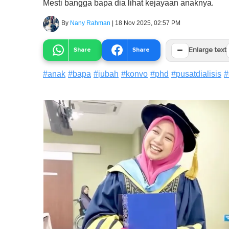
Mesti bangga bapa dia lihat kejayaan anaknya.
By
Nany Rahman
|
18 Nov 2025, 02:57 PM
−
Share
Share
Enlarge text
#
anak
#
bapa
#
jubah
#
konvo
#
phd
#
pusatdialisis
#