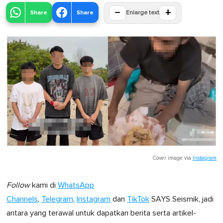
−
+
Share
Share
Enlarge text
Cover image via
Instagram
Follow
kami di
WhatsApp
Channels
,
Telegram
,
Instagram
dan
TikTok
SAYS Seismik, jadi
antara yang terawal untuk dapatkan berita serta artikel-