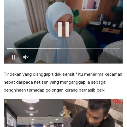
0
of
Tindakan yang dianggap tidak sensitif itu menerima kecaman
1
minute,
hebat daripada netizen yang menganggap ia sebagai
0
penghinaan terhadap golongan kurang bernasib baik.