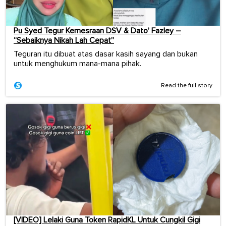
Pu Syed Tegur Kemesraan DSV & Dato’ Fazley –
“Sebaiknya Nikah Lah Cepat”
Teguran itu dibuat atas dasar kasih sayang dan bukan
untuk menghukum mana-mana pihak.
Read the full story
[VIDEO] Lelaki Guna Token RapidKL Untuk Cungkil Gigi