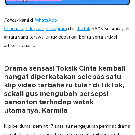
Follow
kami di
WhatsApp
Channels
,
Telegram
,
Instagram
dan
TikTok
SAYS Seismik, jadi
antara yang terawal untuk dapatkan berita serta artikel-
artikel menarik.
Drama sensasi Toksik Cinta kembali
hangat diperkatakan selepas satu
klip video terbaharu tular di TikTok,
sekali gus mengubah persepsi
penonton terhadap watak
utamanya, Karmila
Klip berdurasi seminit 17 saat itu mengejutkan peminat drama
tersebut apabila mendedahkan bahawa Karmila bukanlah