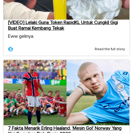
[VIDEO] Lelaki Guna Token RapidKL Untuk Cungkil Gigi
Buat Ramai Kembang Tekak
Eww gelinya.
Read the full story
7 Fakta Menarik Erling Haaland, ‘Mesin Gol’ Norway Yang