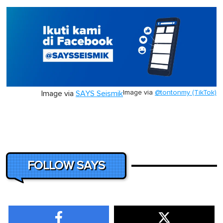
Image via
@tontonmy (TikTok)
Image via
SAYS Seismik
FOLLOW SAYS