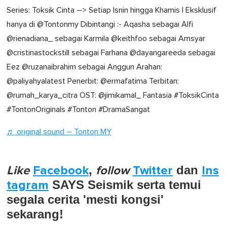
Series: Toksik Cinta –> Setiap Isnin hingga Khamis | Eksklusif
hanya di @Tontonmy Dibintangi :- Aqasha sebagai Alfi
@rienadiana_ sebagai Karmila @keithfoo sebagai Amsyar
@cristinastockstill sebagai Farhana @dayangareeda sebagai
Eez @ruzanaibrahim sebagai Anggun Arahan:
@paliyahyalatest Penerbit: @ermafatima Terbitan:
@rumah_karya_citra OST: @jimikamal_ Fantasia #ToksikCinta
#TontonOriginals #Tonton #DramaSangat
♬ original sound – Tonton MY
Like
Facebook
,
follow
Twitter
dan
Ins
tagram
SAYS Seismik serta temui
segala cerita 'mesti kongsi'
sekarang!