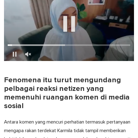
0
of
1
minute,
Fenomena itu turut mengundang
0
pelbagai reaksi netizen yang
memenuhi ruangan komen di media
sosial
Antara komen yang mencuri perhatian termasuk pertanyaan
mengapa rakan terdekat Karmila tidak tampil memberikan