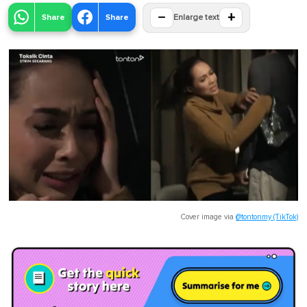
−
+
Share
Share
Enlarge text
Cover image via
@tontonmy (TikTok)