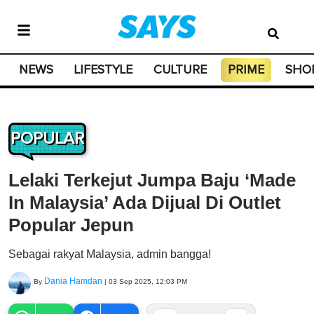
NEWS
LIFESTYLE
CULTURE
PRIME
SHO
POPULAR
Lelaki Terkejut Jumpa Baju ‘Made
In Malaysia’ Ada Dijual Di Outlet
Popular Jepun
Sebagai rakyat Malaysia, admin bangga!
Dania Hamdan
By
|
03 Sep 2025, 12:03 PM