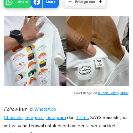
−
+
Share
Share
Enlarge text
Cover image via
@uncle_jebat (TikTok)
Follow
kami di
WhatsApp
Channels
,
Telegram
,
Instagram
dan
TikTok
SAYS Seismik, jadi
antara yang terawal untuk dapatkan berita serta artikel-