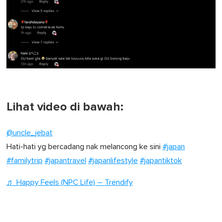
Lihat video di bawah:
@uncle_jebat
Hati-hati yg bercadang nak melancong ke sini
#japan
#familytrip
#japantravel
#japanlifestyle
#japantiktok
♬ Happy Feels (NPC Life) – Trendify