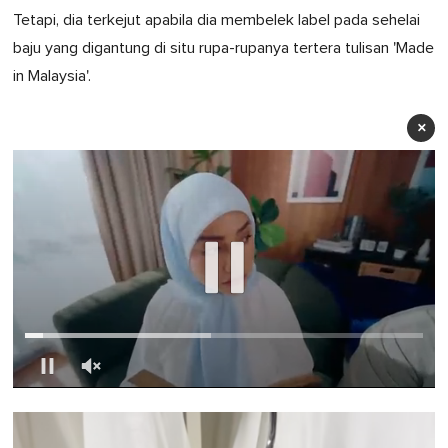
Tetapi, dia terkejut apabila dia membelek label pada sehelai
baju yang digantung di situ rupa-rupanya tertera tulisan 'Made
in Malaysia'.
×
0
of
1
minute,