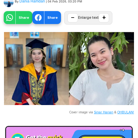
Dania Hamdan
By
|
04 Feb 2026, 03:20 PM
−
+
Share
Share
Enlarge text
Cover image via
Sinar Harian
&
OHBULAN!