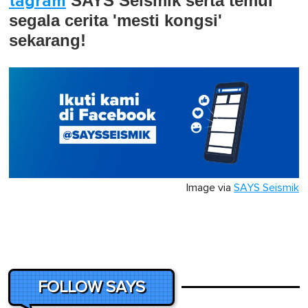
tagram
SAYS Seismik serta temui
segala cerita 'mesti kongsi'
sekarang!
Image via
SAYS Seismik
FOLLOW SAYS