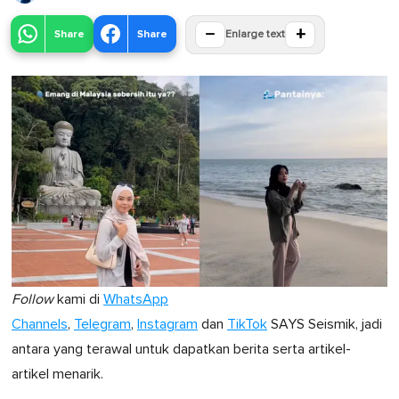
−
+
Share
Share
Enlarge text
Follow
kami di
WhatsApp
Channels
,
Telegram
,
Instagram
dan
TikTok
SAYS Seismik, jadi
antara yang terawal untuk dapatkan berita serta artikel-
artikel menarik.