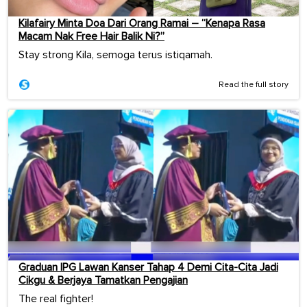
Kilafairy Minta Doa Dari Orang Ramai – “Kenapa Rasa
Macam Nak Free Hair Balik Ni?”
Stay strong Kila, semoga terus istiqamah.
Read the full story
Graduan IPG Lawan Kanser Tahap 4 Demi Cita-Cita Jadi
Cikgu & Berjaya Tamatkan Pengajian
The real fighter!