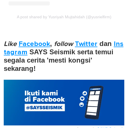
A post shared by Yusriyah Mujtahidah (@yusrielfirm)
Like
Facebook
,
follow
Twitter
dan
Ins
tagram
SAYS Seismik serta temui
segala cerita 'mesti kongsi'
sekarang!