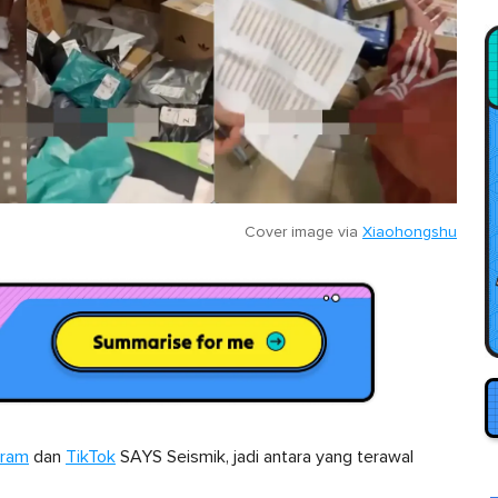
Cover image via
Xiaohongshu
gram
dan
TikTok
SAYS Seismik, jadi antara yang terawal