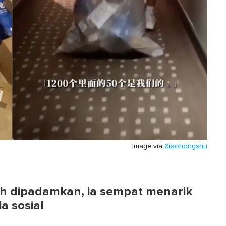
Image via
Xiaohongshu
h dipadamkan, ia sempat menarik
a sosial