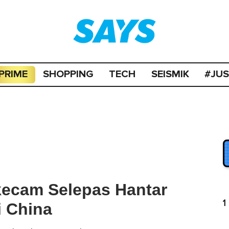
PRIME
SHOPPING
TECH
SEISMIK
#JU
kecam Selepas Hantar
1
i China