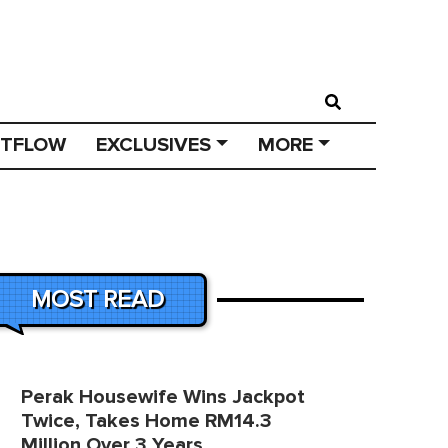
STFLOW
EXCLUSIVES
MORE
MOST READ
Perak Housewife Wins Jackpot
Twice, Takes Home RM14.3
Million Over 3 Years