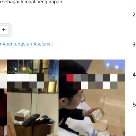
 sebagai tempat penginapan.
2
+
a
#
perkongsian
#
seismik
3
4
5