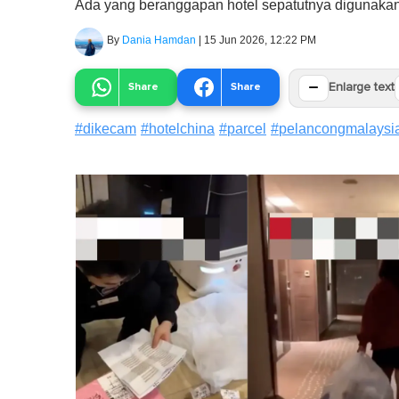
Ada yang beranggapan hotel sepatutnya digunakan
By
Dania Hamdan
|
15 Jun 2026, 12:22 PM
−
Share
Share
Enlarge text
#
dikecam
#
hotelchina
#
parcel
#
pelancongmalaysi