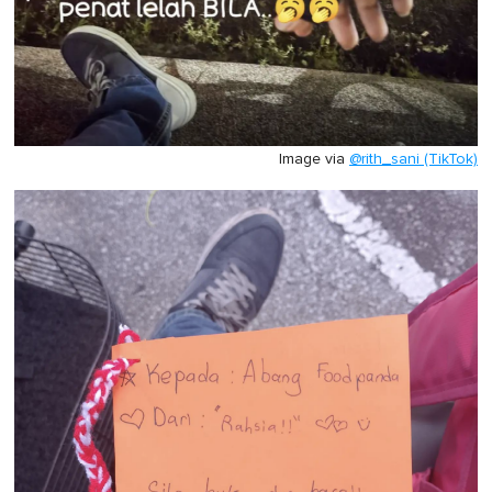
Image via
@rith_sani (TikTok)