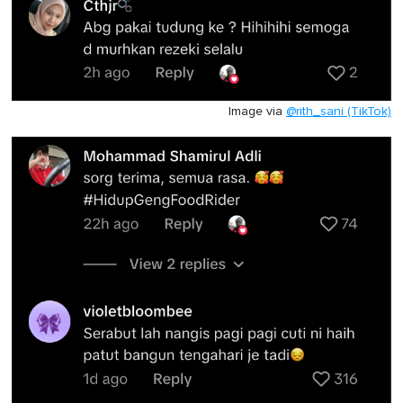
Image via
@rith_sani (TikTok)