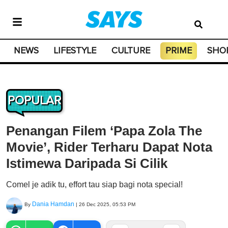
NEWS
LIFESTYLE
CULTURE
PRIME
SHO
POPULAR
Penangan Filem ‘Papa Zola The
Movie’, Rider Terharu Dapat Nota
Istimewa Daripada Si Cilik
Comel je adik tu, effort tau siap bagi nota special!
Dania Hamdan
By
|
26 Dec 2025, 05:53 PM