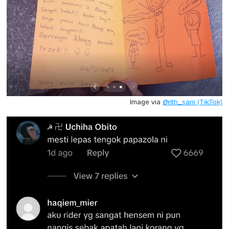
Image via
@rith_sani (TikTok)