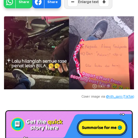
−
+
Share
Share
Enlarge text
Cover image via
@rith_sani (TikTok)