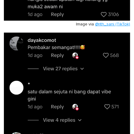
Image via
@rith_sani (TikTok)