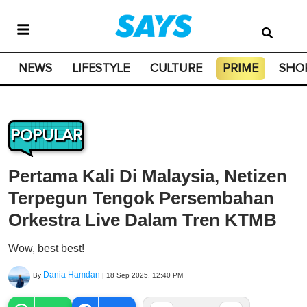
NEWS
LIFESTYLE
CULTURE
PRIME
SHO
POPULAR
Pertama Kali Di Malaysia, Netizen
Terpegun Tengok Persembahan
Orkestra Live Dalam Tren KTMB
Wow, best best!
Dania Hamdan
By
|
18 Sep 2025, 12:40 PM