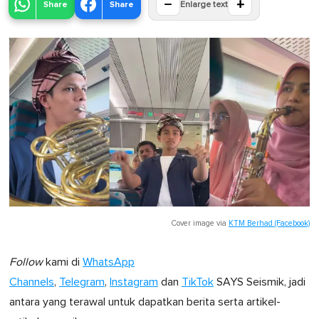
−
+
Share
Share
Enlarge text
Cover image via
KTM Berhad (Facebook)
Follow
kami di
WhatsApp
Channels
,
Telegram
,
Instagram
dan
TikTok
SAYS Seismik, jadi
antara yang terawal untuk dapatkan berita serta artikel-