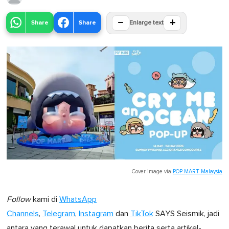
−
+
Share
Share
Enlarge text
Cover image via
POP MART Malaysia
Follow
kami di
WhatsApp
Channels
,
Telegram
,
Instagram
dan
TikTok
SAYS Seismik, jadi
antara yang terawal untuk dapatkan berita serta artikel-